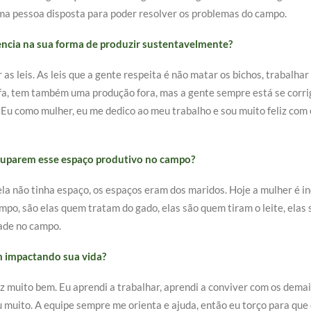
uma pessoa disposta para poder resolver os problemas do campo.
encia na sua forma de produzir sustentavelmente?
as leis. As leis que a gente respeita é não matar os bichos, trabalh
fa, tem também uma produção fora, mas a gente sempre está se corrig
Eu como mulher, eu me dedico ao meu trabalho e sou muito feliz com e
ocuparem esse espaço produtivo no campo?
la não tinha espaço, os espaços eram dos maridos. Hoje a mulher é in
po, são elas quem tratam do gado, elas são quem tiram o leite, elas
dade no campo.
m impactando sua vida?
z muito bem. Eu aprendi a trabalhar, aprendi a conviver com os demai
muito. A equipe sempre me orienta e ajuda, então eu torço para que e