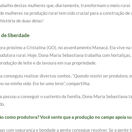
abalho destas mulheres que, diariamente, transformam o meio rural
 de mulheres na produção rural tem sido crucial para a construção d
história de duas delas!
 de liberdade
ra próximo a Cristalina (GO), no assentamento Manacá. Ela vive na 
odutora rural. Hoje, Dona Maria Sebastiana trabalha com hortaliças,
 produção de leite e da lavoura em sua propriedade.
a conseguiu realizar diversos sonhos. “
Quando resolvi ser produtora, e
nho na minha vida. Era ter uma terra
”, compartilha.
a passou a conseguir o sustento da família, Dona Maria Sebastiana 
do.
ssão como produtora? Você sente que a produção no campo apoia s
 mas com segurança e bondade a gente consegue resolver. Se a gente