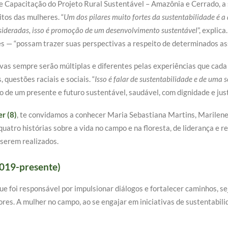
de Capacitação do Projeto Rural Sustentável – Amazônia e Cerrado, 
itos das mulheres. “
Um dos pilares muito fortes da sustentabilidade é a 
nsideradas, isso é promoção de um desenvolvimento sustentável
”, explic
es — “possam trazer suas perspectivas a respeito de determinados a
vas sempre serão múltiplas e diferentes pelas experiências que cad
questões raciais e sociais. “
Isso é falar de sustentabilidade e de uma 
ão de um presente e futuro sustentável, saudável, com dignidade e just
r (8)
, te convidamos a conhecer Maria Sebastiana Martins, Marilene
uatro histórias sobre a vida no campo e na floresta, de liderança e 
 serem realizados.
2019-presente)
ue foi responsável por impulsionar diálogos e fortalecer caminhos, se
res. A mulher no campo, ao se engajar em iniciativas de sustentabil