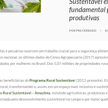
Sustentável e
fundamental p
produtivas
POR PRS-CERRADO
|
8
as e pecuárias exercem um trabalho crucial para a segurança alimenta
vo nacional, os últimos dados do Censo Agropecuário (2017) aprese
ados por mulheres no Brasil. Dos 5,07 milhões de propriedades rura
as beneficiárias do
Programa Rural Sustentáve
l (2012-presente). E
rural, transformando-o, assim, em um espaço mais inclusivo e susten
to Rural Sustentável – Amazônia
, incluindo agricultoras, produtoras 
 jornada pelo desenvolvimento sustentável no campo e por maior quali