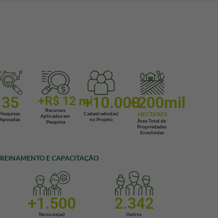
35
+
10.000
+
200
mil
+R$ 
12
 mi  
Recursos 
Pesquisas 
Cadastrados(as) 
HECTARES
Aplicados em 
Apoiadas 
no Projeto
Área Total de 
Pesquisa
Propriedades 
Envolvidas
 TREINAMENTO E CAPACITAÇÃO
+
1.500
2.342
Técnicos(as)
Outros