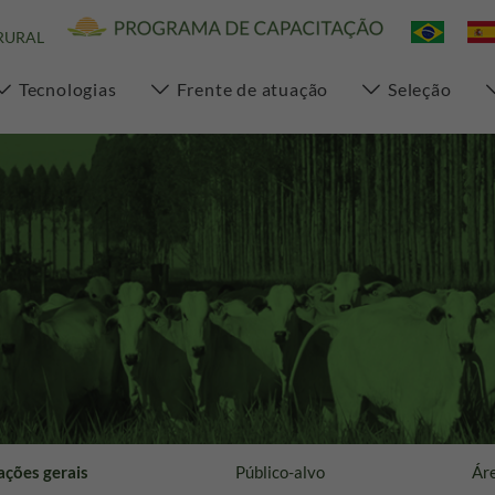
RURAL
Tecnologias
Frente de atuação
Seleção
ações gerais
Público-alvo
Áre