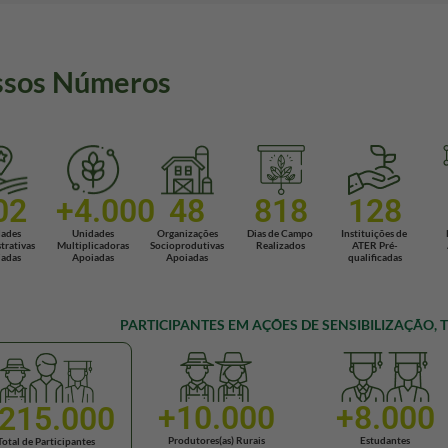
sos Números
02
+
4.000
48
818
128
ades
Unidades
Organizações
Dias de Campo 
Instituições de 
rativas
Multiplicadoras
Socioprodutivas
Realizados
ATER Pré-
adas
Apoiadas
Apoiadas
qualificadas
PARTICIPANTES EM AÇÕES DE SENSIBILIZAÇÃO,
+
10.000
+
8.000
215.000
Produtores(as) Rurais
Estudantes
Total de Participantes 