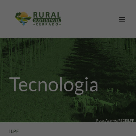
Tecnologia
SEARCH
Foto: Acervo/REDEILPF
ILPF