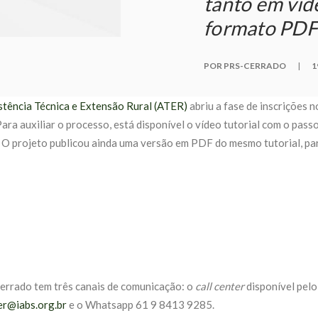
tanto em ví
formato PDF
POR PRS-CERRADO
|
1
istência Técnica e Extensão Rural (ATER)
abriu a fase de inscrições n
ara auxiliar o processo, está disponível o vídeo tutorial com o pas
a. O projeto publicou ainda uma versão em PDF do mesmo tutorial, p
-Cerrado tem três canais de comunicação: o
call center
disponível pelo
er@iabs.org.br
e o Whatsapp 61 9 8413 9285.