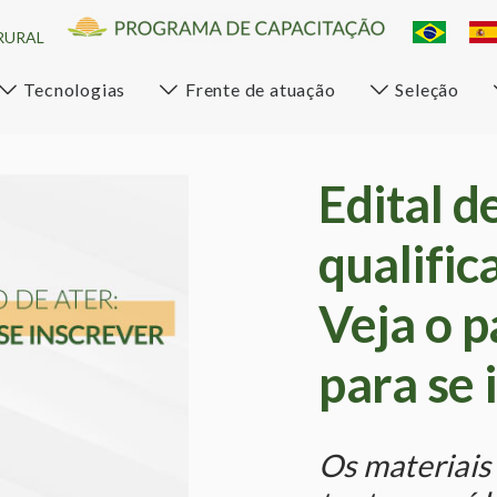
RURAL
Tecnologias
Frente de atuação
Seleção
Edital d
qualific
Veja o p
para se 
Os materiais