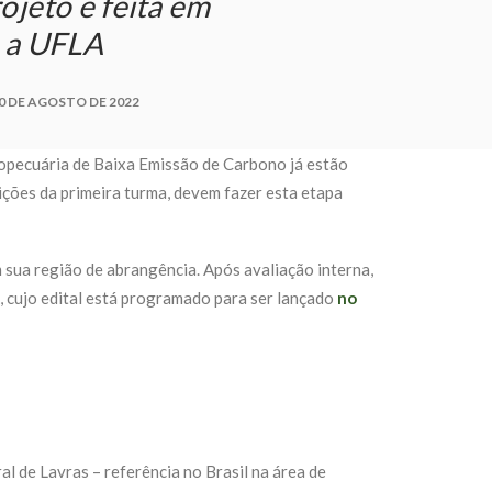
ojeto é feita em
 a UFLA
0 DE AGOSTO DE 2022
opecuária de Baixa Emissão de Carbono já estão
ições da primeira turma, devem fazer esta etapa
m sua região de abrangência. Após avaliação interna,
,
cujo edital
está programado para ser lançado
no
l de Lavras – referência no Brasil na área de