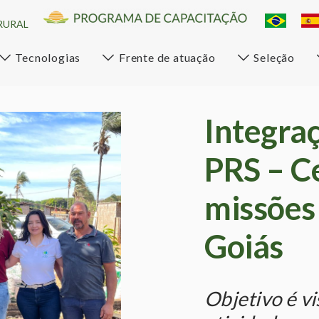
RURAL
Tecnologias
Frente de atuação
Seleção
Integraç
PRS – Ce
missões
Goiás
Objetivo é v