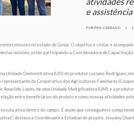
atividades re
e assistênci
POR PRS-CERRADO
|
1
entes missões no estado de Goiás. O objetivo é visitar e acompanhar
. Nestas missões, estão participando a Coordenadora de Capacitação
8), na Unidade Demonstrativa (UD) do produtor Luciano Rodrigues, 
 representante da Cooperativa dos Agricultores Familiares (Coope
or Amarildo Lopes, de uma Unidade Multiplicadora (UM), e a produtor
lação entre beneficiários do projeto e como nossas atividades pote
scuta ativa dentro do campo. É assim que conseguimos compreender 
dutivas”, destaca a Coordenadora Estadual do projeto, Josyany Duart