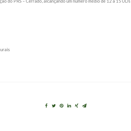
ação do PRS – Cerrado, alcançando um número médio de 12 a 15 UDs n
urais