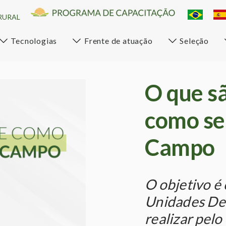
RURAL
Tecnologias
Frente de atuação
Seleção
O que s
como se
Campo
O objetivo é
Unidades De
realizar pel