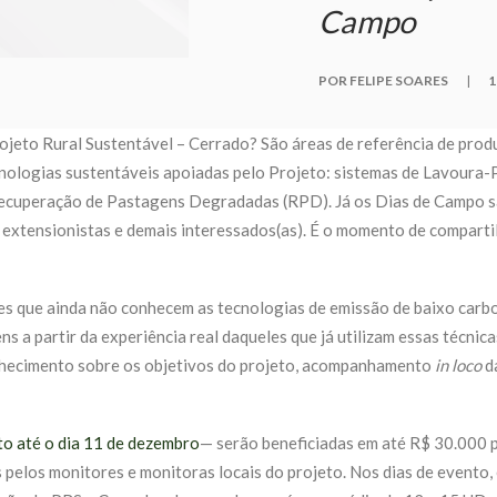
Campo
POR FELIPE SOARES
|
1
jeto Rural Sustentável – Cerrado? São áreas de referência de prod
cnologias sustentáveis apoiadas pelo Projeto: sistemas de Lavoura-
Recuperação de Pastagens Degradadas (RPD). Já os Dias de Campo sã
as) extensionistas e demais interessados(as). É o momento de compart
s que ainda não conhecem as tecnologias de emissão de baixo carb
ns a partir da experiência real daqueles que já utilizam essas técnic
nhecimento sobre os objetivos do projeto, acompanhamento
in loco
da
to até o dia 11 de dezembro
— serão beneficiadas em até R$ 30.000 p
pelos monitores e monitoras locais do projeto. Nos dias de evento, 