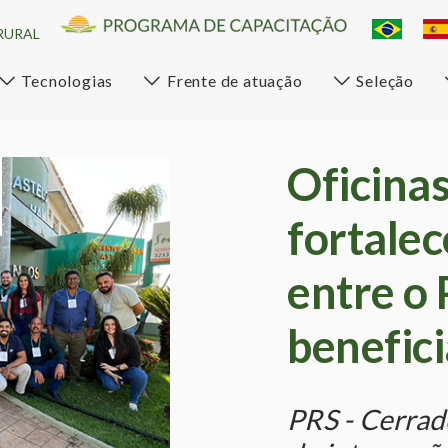
RURAL
Tecnologias
Frente de atuação
Seleção
Oficina
fortale
entre o 
benefici
PRS - Cerra