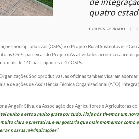
de integração
quatro estad
POR PRS-CERRADO
|
2
zações Socioprodutivas (OSPs) e o Projeto Rural Sustentável – Cerrad
 junto às OSPs parceiras do Projeto. As atividades aconteceram nos 
do, mais de 140 participantes e 47 OSPs.
Organizações Socioprodutivas, as oficinas também visaram abordar 
is e de ações de Assistência Técnica Organizacional (ATO), integra
ona Angelir Silva, da Associação dos Agricultores e Agricultoras do 
tei muito e estou muito grata por tudo. Hoje nós tivemos um nov
muito clara e prestativa, e eu gostaria que mais momentos como 
er as nossas reivindicações.
”