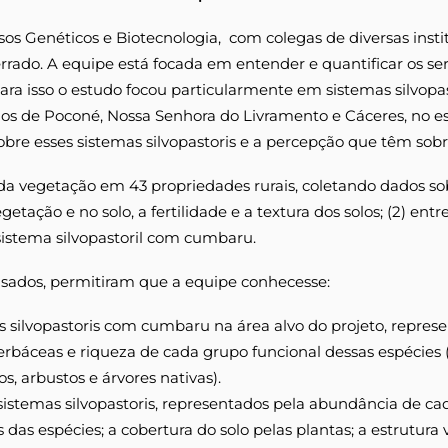
rsos Genéticos e Biotecnologia, com colegas de diversas ins
errado. A equipe está focada em entender e quantificar os se
 Para isso o estudo focou particularmente em sistemas silvop
os de Poconé, Nossa Senhora do Livramento e Cáceres, no es
bre esses sistemas silvopastoris e a percepção que têm sobr
os da vegetação em 43 propriedades rurais, coletando dados so
ação e no solo, a fertilidade e a textura dos solos; (2) entr
sistema silvopastoril com cumbaru.
isados, permitiram que a equipe conhecesse:
s silvopastoris com cumbaru na área alvo do projeto, repre
herbáceas e riqueza de cada grupo funcional dessas espécies 
os, arbustos e árvores nativas).
sistemas silvopastoris, representados pela abundância de ca
as espécies; a cobertura do solo pelas plantas; a estrutura ve