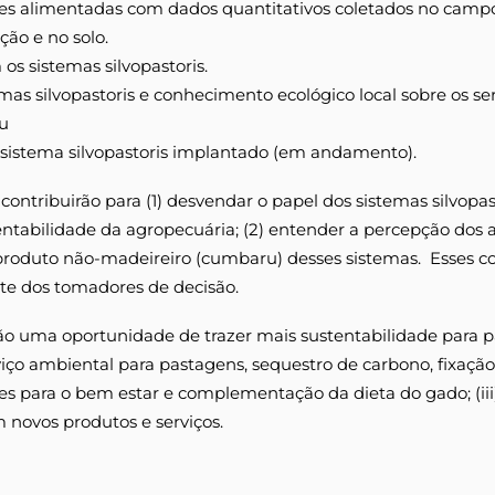
ões alimentadas com dados quantitativos coletados no camp
ão e no solo.
os sistemas silvopastoris.
mas silvopastoris e conhecimento ecológico local sobre os se
u
istema silvopastoris implantado (em andamento).
 contribuirão para (1) desvendar o papel dos sistemas silvop
ntabilidade da agropecuária; (2) entender a percepção dos ag
roduto não-madeireiro (cumbaru) desses sistemas. Esses co
rte dos tomadores de decisão.
 são uma oportunidade de trazer mais sustentabilidade para p
viço ambiental para pastagens, sequestro de carbono, fixação
s para o bem estar e complementação da dieta do gado; (iii)
 novos produtos e serviços.