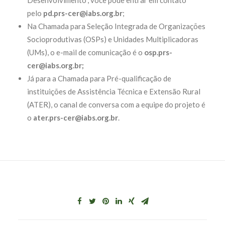
Desenvolvimento”, você pode entrar em contato
pelo
pd.prs-cer@iabs.org.br
;
Na Chamada para Seleção Integrada de Organizações
Socioprodutivas (OSPs) e Unidades Multiplicadoras
(UMs), o e-mail de comunicação é o
osp.prs-
cer@iabs.org.br;
Já para a Chamada para Pré-qualificação de
instituições de Assistência Técnica e Extensão Rural
(ATER), o canal de conversa com a equipe do projeto é
o
ater.prs-cer@iabs.org.br
.