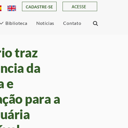
Biblioteca
Notícias
Contato
io traz
ncia da
a e
ação para a
uária