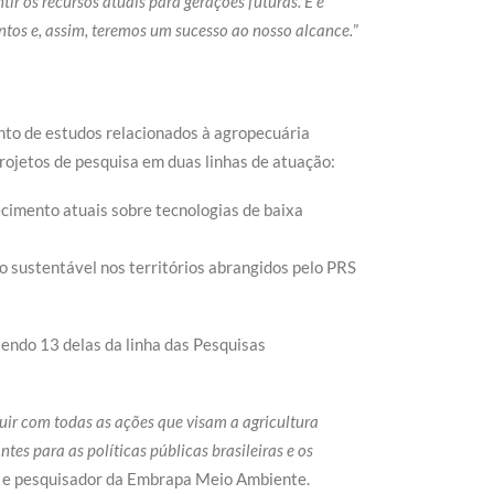
r os recursos atuais para gerações futuras. E é
tos e, assim, teremos um sucesso ao nosso alcance.
”
nto de estudos relacionados à agropecuária
ojetos de pesquisa em duas linhas de atuação:
cimento atuais sobre tecnologias de baixa
 sustentável nos territórios abrangidos pelo PRS
sendo 13 delas da linha das Pesquisas
uir com todas as ações que visam a agricultura
s para as políticas públicas brasileiras e os
as e pesquisador da Embrapa Meio Ambiente.