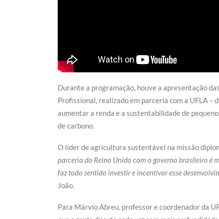
Durante a programação, houve a apresentação das 
Profissional, realizado em parceria com a UFLA – 
aumentar a renda e a sustentabilidade de pequeno
de carbono.
O líder de agricultura sustentável na missão diplom
parceria do Reino Unido com o governo brasileiro é m
faz todo sentido investir e incentivar esse desenvolv
João.
Para Márvio Abreu, professor e coordenador da UF