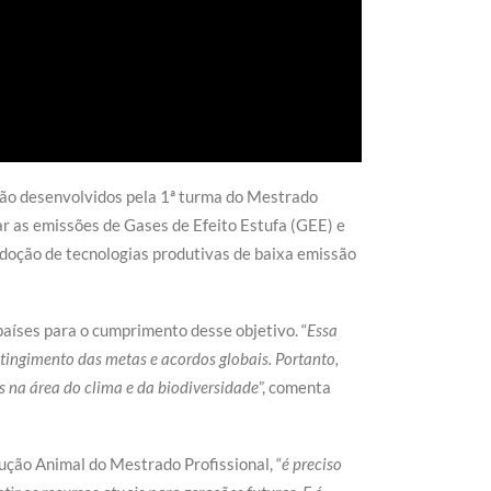
ção desenvolvidos pela 1ª turma do Mestrado
ar as emissões de Gases de Efeito Estufa (GEE) e
doção de tecnologias produtivas de baixa emissão
 países para o cumprimento desse objetivo. “
Essa
atingimento das metas e acordos globais. Portanto,
s na área do clima e da biodiversidade
”, comenta
ção Animal do Mestrado Profissional, “
é preciso