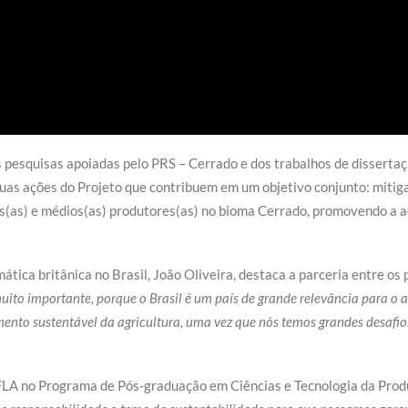
pesquisas apoiadas pelo PRS – Cerrado e dos trabalhos de disserta
duas ações do Projeto que contribuem em um objetivo conjunto: mitig
s(as) e médios(as) produtores(as) no bioma Cerrado, promovendo a a
ática britânica no Brasil, João Oliveira, destaca a parceria entre os
uito importante, porque o Brasil é um país de grande relevância para o 
imento sustentável da agricultura, uma vez que nós temos grandes desafio
LA no Programa de Pós-graduação em Ciências e Tecnologia da Produ