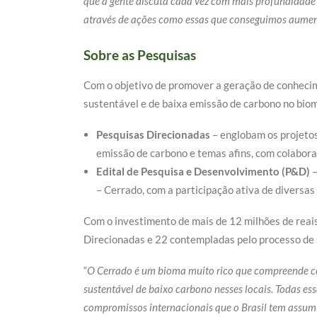
que a gente discuta cada vez com mais profundidade e
através de ações como essas que conseguimos aument
Sobre as Pesquisas
Com o objetivo de promover a geração de conhecim
sustentável e de baixa emissão de carbono no bio
Pesquisas Direcionadas
– englobam os projetos
emissão de carbono e temas afins, com colabor
Edital de Pesquisa e Desenvolvimento (P&D)
–
– Cerrado, com a participação ativa de diversas 
Com o investimento de mais de 12 milhões de reais
Direcionadas e 22 contempladas pelo processo de 
“
O Cerrado é um bioma muito rico que compreende cerc
sustentável de baixo carbono nesses locais. Todas es
compromissos internacionais que o Brasil tem assum