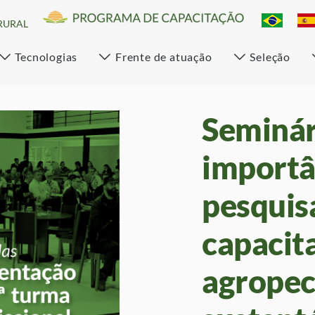
RURAL
Tecnologias
Frente de atuação
Seleção
Seminár
importâ
pesquis
capacit
agropec