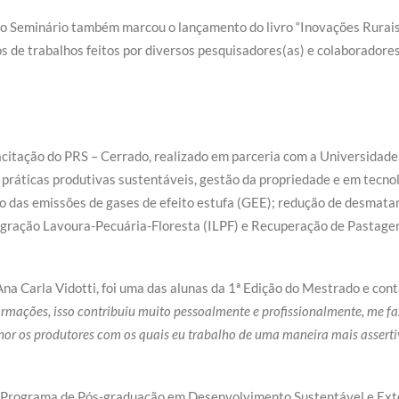
 Seminário também marcou o lançamento do livro “Inovações Rurais 
os de trabalhos feitos por diversos pesquisadores(as) e colaboradores
tação do PRS – Cerrado, realizado em parceria com a Universidade 
em práticas produtivas sustentáveis, gestão da propriedade e em tecno
o das emissões de gases de efeito estufa (GEE); redução de desmata
tegração Lavoura-Pecuária-Floresta (ILPF) e Recuperação de Pastag
Carla Vidotti, foi uma das alunas da 1ª Edição do Mestrado e conta
ormações, isso contribuiu muito pessoalmente e profissionalmente, me fa
lhor os produtores com os quais eu trabalho de uma maneira mais asserti
o Programa de Pós-graduação em Desenvolvimento Sustentável e Exte