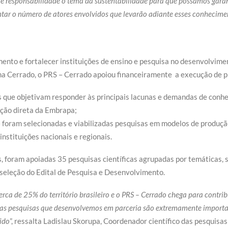
 responsabilidade o tema da sustentabilidade para que possamos garanti
ar o número de atores envolvidos que levarão adiante esses conhecimen
ento e fortalecer instituições de ensino e pesquisa no desenvolvime
ma Cerrado, o PRS – Cerrado apoiou financeiramente a execução de pr
 que objetivam responder às principais lacunas e demandas de conhe
ação direta da Embrapa;
 foram selecionadas e viabilizadas pesquisas em modelos de produção
instituições nacionais e regionais.
, foram apoiadas 35 pesquisas científicas agrupadas por temáticas, 
seleção do Edital de Pesquisa e Desenvolvimento.
a de 25% do território brasileiro e o PRS – Cerrado chega para contrib
sas pesquisas que desenvolvemos em parceria são extremamente importante
ido
”, ressalta Ladislau Skorupa, Coordenador científico das pesquis