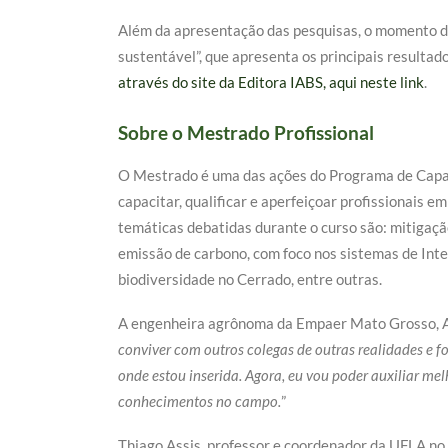
Além da apresentação das pesquisas, o momento do
sustentável”, que apresenta os principais resultad
através do site da Editora IABS, aqui neste link
.
Sobre o Mestrado Profissional
O Mestrado é uma das ações do Programa de Capaci
capacitar, qualificar e aperfeiçoar profissionais 
temáticas debatidas durante o curso são: mitigaçã
emissão de carbono, com foco nos sistemas de In
biodiversidade no Cerrado, entre outras.
A engenheira agrônoma da Empaer Mato Grosso, Ana 
conviver com outros colegas de outras realidades e f
onde estou inserida. Agora, eu vou poder auxiliar me
conhecimentos no campo.
”
Thiago Assis, professor e coordenador da UFLA n