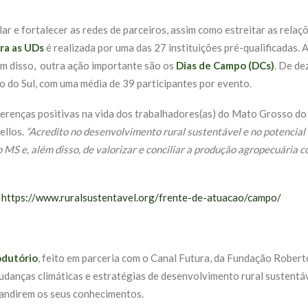
ar e fortalecer as redes de parceiros, assim como estreitar as relaç
ra as UDs
é realizada por uma das 27 instituições pré-qualificadas.
m disso,
outra ação importante são os
Dias de Campo (DCs)
. De de
do Sul, com uma média de 39 participantes por evento.
ferenças positivas na vida dos trabalhadores(as) do Mato Grosso do 
ellos.
“Acredito no desenvolvimento rural sustentável e no potencial 
o MS e, além disso, de valorizar e conciliar a produção agropecuária
:
https://www.ruralsustentavel.org/frente-de-atuacao/campo/
odutório
, feito em parceria com o Canal Futura, da Fundação Robert
danças climáticas e estratégias de desenvolvimento rural sustent
pandirem os seus conhecimentos.