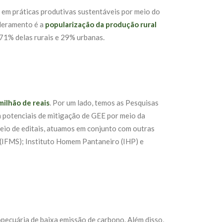
m práticas produtivas sustentáveis por meio do
oderamento é a
popularização da produção rural
 71% delas rurais e 29% urbanas.
milhão de reais
. Por um lado, temos as Pesquisas
m potenciais de mitigação de GEE por meio da
eio de editais, atuamos em conjunto com outras
 (IFMS); Instituto Homem Pantaneiro (IHP) e
ropecuária de baixa emissão de carbono. Além disso,