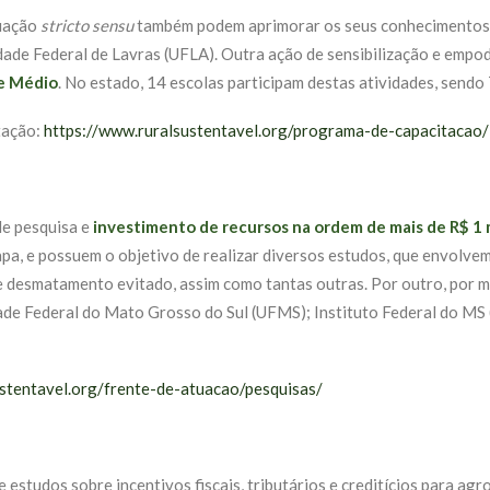
duação
stricto sensu
também podem aprimorar os seus conhecimentos e
idade Federal de Lavras (UFLA). Outra ação de sensibilização e emp
 e Médio
. No estado, 14 escolas participam destas atividades, sendo
tação:
https://www.ruralsustentavel.org/programa-de-capacitacao/
e pesquisa e
investimento de recursos na ordem de mais de R$ 1 
a, e possuem o objetivo de realizar diversos estudos, que envolve
e desmatamento evitado, assim como tantas outras. Por outro, por m
dade Federal do Mato Grosso do Sul (UFMS); Instituto Federal do MS
stentavel.org/frente-de-atuacao/pesquisas/
 estudos sobre incentivos fiscais, tributários e creditícios para ag