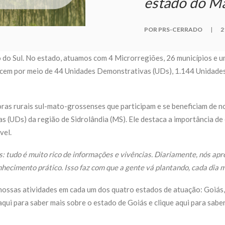
estado do Ma
POR PRS-CERRADO
|
2
do Sul. No estado, atuamos com 4 Microrregiões, 26 municípios e u
ecem por meio de
44 Unidades Demonstrativas (UDs), 1.144 Unidades
as rurais sul-mato-grossenses que participam e se beneficiam de no
 (UDs) da região de Sidrolândia (MS). Ele destaca a importância de
vel
.
 tudo é muito rico de informações e vivências. Diariamente, nós apr
onhecimento prático. Isso faz com que a gente vá plantando, cada dia 
as nossas atividades em cada um dos quatro estados de atuação: Goiá
aqui
para saber mais sobre o estado de Goiás e
clique aqui
para sabe