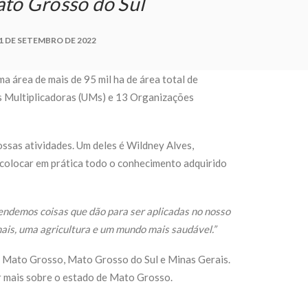
to Grosso do Sul
1 DE SETEMBRO DE 2022
ma área de mais de
95
mil ha de área total de
 Multiplicadoras (UMs) e 13 Organizações
ssas atividades. Um deles é Wildney Alves,
 colocar em prática todo o conhecimento adquirido
endemos coisas que dão para ser aplicadas no nosso
mais, uma agricultura e um mundo mais saudável.”
s, Mato Grosso, Mato Grosso do Sul e Minas Gerais.
r mais sobre o estado de Mato Grosso
.