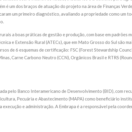
ém é um dos braços de atuação do projeto na área de Finanças Verd
icaram um primeiro diagnóstico, avaliando a propriedade como um t
o.
rurais a boas práticas de gestão e produção, com base em padrões m
cnica e Extensão Rural (ATECs), que em Mato Grosso do Sul são mais
ursos de 6 esquemas de certificação: FSC (Forest Stewardship Counc
ca Minas, Carne Carbono Neutro (CCN), Orgânicos Brasil e RTRS (Rou
da pelo Banco Interamericano de Desenvolvimento (BID), com recu
cultura, Pecuária e Abastecimento (MAPA) como beneficiário institu
a execução e administração. A Embrapa é a responsável pela coorde