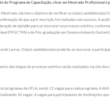
ite do Programa de Capacitação, clicar em Mestrado Profissional e 
Mestrado, ela tem o objetivo de verificar se os(as) candidatos(as) f
confirmação de que a pré-inscrição foi realizada com sucesso. A anál
laração de Aptidão para se inscrever no processo seletivo, conform
Animal (PPGCTPA) e de Pós-graduação em Desenvolvimento Sustent
ral de Lavras. Os(as) candidatos(as) poderão se inscrever e partici
nto das etapas do processo seletivo serão realizados via site dos 
dois programas da UFLA, sendo 12 vagas para cada programa. A distr
otalizando 16 vagas; 4 vagas para participantes de Instituições qu