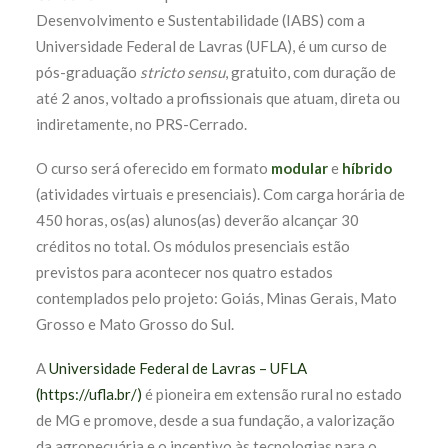
Desenvolvimento e Sustentabilidade (IABS) com a
Universidade Federal de Lavras (UFLA), é um curso de
pós-graduação
stricto sensu
, gratuito, com duração de
até 2 anos, voltado a profissionais que atuam, direta ou
indiretamente, no PRS-Cerrado.
O curso será oferecido em formato
modular
e
híbrido
(atividades virtuais e presenciais). Com carga horária de
450 horas, os(as) alunos(as) deverão alcançar 30
créditos no total.
Os módulos presenciais estão
previstos para acontecer nos quatro estados
contemplados pelo projeto: Goiás, Minas Gerais, Mato
Grosso e Mato Grosso do Sul.
A
Universidade Federal de Lavras – UFLA
(
https://ufla.br/
)
é pioneira em extensão rural no estado
de MG e promove, desde a sua fundação, a valorização
da agropecuária e o incentivo às tecnologias para o