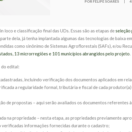
POR FELIPE SOARES
|
4
in loco e classificação final das UDs. Essas são as etapas de
seleção
 parte dela, já tenha implantada algumas das tecnologias de baixa e
tendidas como sinônimo de Sistemas Agroflorestais (SAFs), e/ou R
estados, 13 microrregiões e 101 municípios abrangidos pelo projeto
.
 do edital:
 cadastradas, incluindo verificação dos documentos aplicados em rel
ficada a regularidade formal, tributária e fiscal de cada produtor(a) 
leção de propostas – aqui serão avaliados os documentos referentes 
ada na propriedade – nesta etapa, as propriedades previamente apr
o verificadas informações fornecidas durante o cadastro;