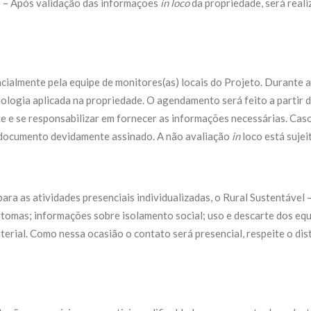
Ds – Após validação das informações
in loco
da propriedade, será reali
ialmente pela equipe de monitores(as) locais do Projeto. Durante a
ologia aplicada na propriedade. O agendamento será feito a partir d
te e se responsabilizar em fornecer as informações necessárias. Cas
 documento devidamente assinado. A não avaliação
in
loco está sujei
ara as atividades presenciais individualizadas, o Rural Sustentável
ntomas; informações sobre isolamento social; uso e descarte dos eq
erial. Como nessa ocasião o contato será presencial, respeite o di