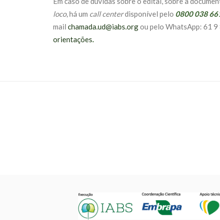
Em caso de dúvidas sobre o edital, sobre a docume
loco
, há um
call center
disponível pelo
0800 038 66
mail
chamada.ud@iabs.org
ou pelo WhatsApp: 61 9 
orientações
.