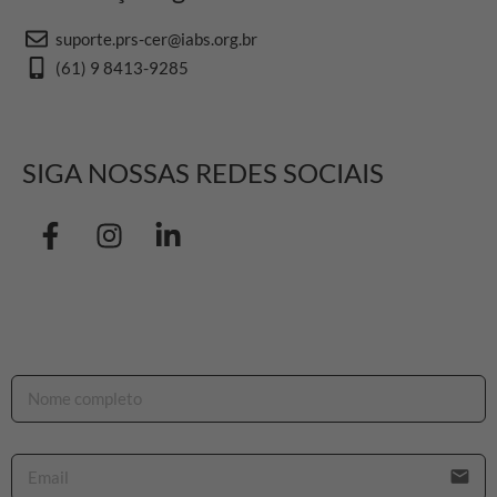
suporte.prs-cer@iabs.org.br
(61) 9 8413-9285
SIGA NOSSAS REDES SOCIAIS
email