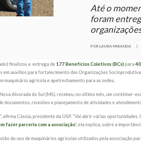
Até o moment
foram entreg
organizaçõe
POR LAURA MIRANDA
|
ado) finalizou a entrega de
177 Benefícios Coletivos (BCs)
para
40
os em auxílios para fortalecimento das Organizações Socioprodutiv
am maquinário agrícola e apetrechamento para as sedes.
 Nova Alvorada do Sul (MS), recebeu, no último mês, um contêiner-esc
de documentos, reuniões e planejamento de atividades e atendiment
, afirma Cássia, presidente da OSP. “Vai abrir várias oportunidades. 
em fazer parceria com a associação
”, ela explica, sobre a importân
gestão do uso de maquinários agrícolas utilizados pela associação p