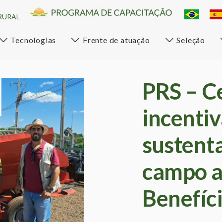
RURAL
Tecnologias
Frente de atuação
Seleção
PRS – C
incenti
sustent
campo a
Benefíci