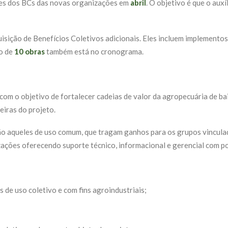
ões dos BCs das novas organizações em
abril
. O objetivo é que o auxí
uisição de Benefícios Coletivos adicionais. Eles incluem implemento
ão de
10 obras
também está no cronograma.
 com o objetivo de fortalecer cadeias de valor da agropecuária de 
eiras do projeto.
ão aqueles de uso comum, que tragam ganhos para os grupos vinculad
zações oferecendo suporte técnico, informacional e gerencial com po
 de uso coletivo e com fins agroindustriais;