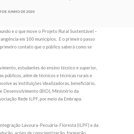
5 DE JUNHO DE 2020
undo e o que move o Projeto Rural Sustentável –
rangência em 100 municípios. E o primeiro passo
se primeiro contato que o público saberá como se
vimento, estudantes do ensino técnico e superior,
 públicos, além de técnicos e técnicas rurais e
olve as instituições idealizadoras, beneficiário,
de Desenvolvimento (BID), Ministério da
ssociação Rede ILPF, por meio da Embrapa.
e Integração Lavoura-Pecuária-Floresta (ILPF) e da
dução, ações de conscientização, formação,