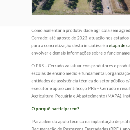
Como aumentar a produtividade agrícola sem agredi
Cerrado: até agosto de 2023, atuação nos estados 
para a concretização desta iniciativa é a
etapa de c
envolver e demais informações sobre o funcionamen
O PRS – Cerrado vai atuar com produtores e produtor
escolas de ensino médio e fundamental, organizaçõe
entidades de assistência técnica do setor público e/
executor e apoio científico, o PRS – Cerrado é res
Agricultura, Pecuária e Abastecimento (MAPA), Ins
O porquê participarem?
Para além do apoio técnico na implantação de práti
Recuperação de Pastagens Degradadas (RPD), apoio