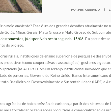
POR PRS-CERRADO
|
1
r o meio ambiente? Esse é um dos grandes desafios atualmente no m
de Goiás, Minas Gerais, Mato Grosso e Mato Grosso do Sul, com ab
adastramentos, já disponíveis nesta segunda, 15/06
. É a partir des
to do projeto.
as rurais, instituições de ensino superior e de pesquisa e desenvol
s produtivas (como cooperativas e associações), gestores e gestoras
ou privado (as ATERs). Com um arranjo institucional inovador, que env
ultado de parcerias: Governo do Reino Unido, Banco Interamericano 
tituto Brasileiro de Desenvolvimento e Sustentabilidade (IABS) e A
cas agrícolas de baixa emissão de carbono, a partir dos sistemas d
 para fortalecer organizações produtivas e comercialização da pro