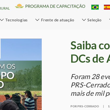
RURAL
Tecnologias
Frente de atuação
Seleção
Saiba c
DCs de 
Foram 28 eve
PRS-Cerrado,
mais de mil 
POR PRS-CERRADO
|
1