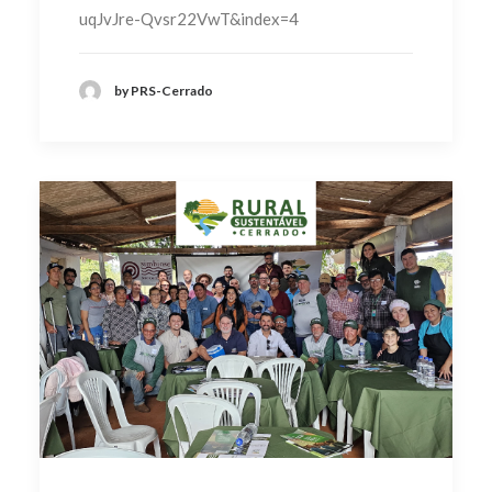
uqJvJre-Qvsr22VwT&index=4
by PRS-Cerrado